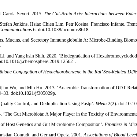
nd Carola Severi. 2015.
The Gut-Brain Axis: Interactions between Enter
tefan Jenkins, Hsiao Chien Lim, Petr Kosina, Francisco Infante, Tren
 Communications
6. doi:10.1038/ncomms8618.
ins, Mucins, and Secretory Immunoglobulin A: Microbe-Binding Biomo
.
Li, and Yang hsin Shih. 2020. ‘Biodegradation of Hexabromocyclodo
i:10.1016/j.chemosphere.2019.125621.
athione Conjugation of Hexachlorobenzene in the Rat’ Sex-Related Diff
jian Wu, and Min Hu. 2013. ‘Anaerobic Transformation of DDT Relate
–33. doi:10.1021/jf305029p.
uality Control, and Deduplication Using Fastp’.
IMeta
2(2). doi:10.10
. ‘The Gut Microbiota: A Major Player in the Toxicity of Environmenta
s of Host Genetics and Gut Microbiome Composition’.
Frontiers in Mic
hristian Conradt, and Gerhard Opelz. 2001.
Associations of Blood Le