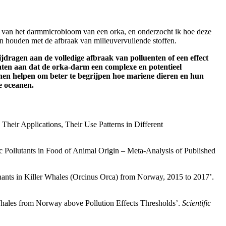
ing van het darmmicrobioom van een orka, en onderzocht ik hoe deze
n houden met de afbraak van milieuvervuilende stoffen.
jdragen aan de volledige afbraak van polluenten of een effect
aten aan dat de orka-darm een complexe en potentieel
nen helpen om beter te begrijpen hoe mariene dieren en hun
e oceanen.
eir Applications, Their Use Patterns in Different
 Pollutants in Food of Animal Origin – Meta-Analysis of Published
ants in Killer Whales (Orcinus Orca) from Norway, 2015 to 2017’.
Whales from Norway above Pollution Effects Thresholds’.
Scientific