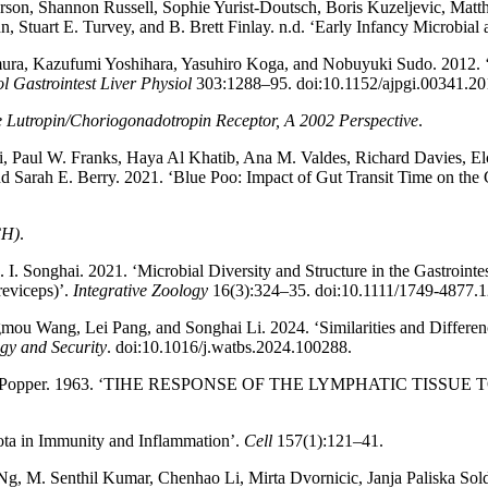
orson, Shannon Russell, Sophie Yurist-Doutsch, Boris Kuzeljevic, Mat
tuart E. Turvey, and B. Brett Finlay. n.d. ‘Early Infancy Microbial 
ura, Kazufumi Yoshihara, Yasuhiro Koga, and Nobuyuki Sudo. 2012. ‘Cr
l Gastrointest Liver Physiol
303:1288–95. doi:10.1152/ajpgi.00341.20
 Lutropin/Choriogonadotropin Receptor, A 2002 Perspective
.
i, Paul W. Franks, Haya Al Khatib, Ana M. Valdes, Richard Davies, 
nd Sarah E. Berry. 2021. ‘Blue Poo: Impact of Gut Transit Time on t
CH)
.
 I. Songhai. 2021. ‘Microbial Diversity and Structure in the Gastroint
eviceps)’.
Integrative Zoology
16(3):324–35. doi:10.1111/1749-4877.
gmou Wang, Lei Pang, and Songhai Li. 2024. ‘Similarities and Differ
gy and Security
. doi:10.1016/j.watbs.2024.100288.
 and Hans Popper. 1963. ‘TIHE RESPONSE OF THE LYMPHATIC 
ota in Immunity and Inflammation’.
Cell
157(1):121–41.
g, M. Senthil Kumar, Chenhao Li, Mirta Dvornicic, Janja Paliska S