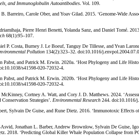
els, and Immunoglobulin Autoantibodies
. Vol. 109.
s B. Barreiro, Carole Ober, and Yoav Gilad. 2015. ‘Genome-Wide Asso
driamihaja, Pierre Henri Benetti, Yolanda Sanz, and Daniel Tomé. 2013
rch
68(1):95–107.
iel P. Costa, Burney J. Le Boeuf, Tanguy De Tillesse, and Yvan Laron
nvironmental Pollution
134(2):323–32. doi:10.1016/j.envpol.2004.07.
n Pabst, and Patrick M. Erwin. 2020a. ‘Host Phylogeny and Life Hist
oi:10.1038/s41598-020-72032-4.
n Pabst, and Patrick M. Erwin. 2020b. ‘Host Phylogeny and Life His
oi:10.1038/s41598-020-72032-4.
. McKinney, Cortney A. Watt, and Cory J. D. Matthews. 2024. ‘Assessme
d Conservation Strategies’.
Environmental Research
244. doi:10.1016/j
iebert, Sylvain De Guise, and Rune Dietz. 2016. ‘Immunotoxic Effects 
-Asvid, Jonathan L. Barber, Andrew Brownlow, Sylvain De Guise, Igor E
etz. 2018. ‘Predicting Global Killer Whale Population Collapse from P