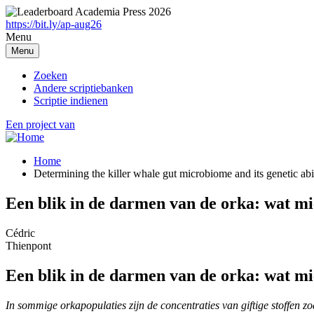
Overslaan
en
https://bit.ly/ap-aug26
naar
Menu
de
Menu
inhoud
gaan
Zoeken
Andere scriptiebanken
Scriptie indienen
Een project van
Home
Determining the killer whale gut microbiome and its genetic abil
Breadcrumb
Een blik in de darmen van de orka: wat mic
Cédric
Thienpont
Een blik in de darmen van de orka: wat mi
In sommige orkapopulaties zijn de concentraties van giftige stoffen z