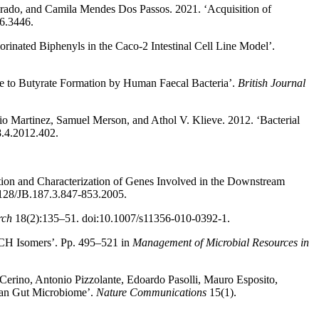
Prado, and Camila Mendes Dos Passos. 2021. ‘Acquisition of
6.3446.
orinated Biphenyls in the Caco‐2 Intestinal Cell Line Model’.
ate to Butyrate Formation by Human Faecal Bacteria’.
British Journal
io Martinez, Samuel Merson, and Athol V. Klieve. 2012. ‘Bacterial
.4.2012.402.
ion and Characterization of Genes Involved in the Downstream
128/JB.187.3.847-853.2005.
rch
18(2):135–51. doi:10.1007/s11356-010-0392-1.
HCH Isomers’. Pp. 495–521 in
Management of Microbial Resources in
 Cerino, Antonio Pizzolante, Edoardo Pasolli, Mauro Esposito,
uman Gut Microbiome’.
Nature Communications
15(1).