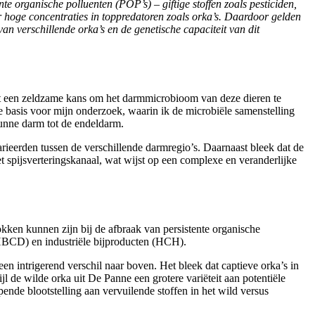
e organische polluenten (POP’s) – giftige stoffen zoals pesticiden,
r hoge concentraties in toppredatoren zoals orka’s. Daardoor gelden
n verschillende orka’s en de genetische capaciteit van dit
t een zeldzame kans om het darmmicrobioom van deze dieren te
e basis voor mijn onderzoek, waarin ik de microbiële samenstelling
dunne darm tot de endeldarm.
rieerden tussen de verschillende darmregio’s. Daarnaast bleek dat de
t spijsverteringskanaal, wat wijst op een complexe en veranderlijke
kken kunnen zijn bij de afbraak van persistente organische
HBCD) en industriële bijproducten (HCH).
n intrigerend verschil naar boven. Het bleek dat captieve orka’s in
 de wilde orka uit De Panne een grotere variëteit aan potentiële
ende blootstelling aan vervuilende stoffen in het wild versus