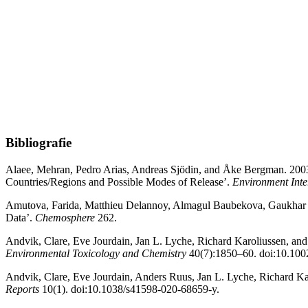
Bibliografie
Alaee, Mehran, Pedro Arias, Andreas Sjödin, and Åke Bergman. 2003
Countries/Regions and Possible Modes of Release’.
Environment Inte
Amutova, Farida, Matthieu Delannoy, Almagul Baubekova, Gaukhar Kon
Data’.
Chemosphere
262.
Andvik, Clare, Eve Jourdain, Jan L. Lyche, Richard Karoliussen, an
Environmental Toxicology and Chemistry
40(7):1850–60. doi:10.1002
Andvik, Clare, Eve Jourdain, Anders Ruus, Jan L. Lyche, Richard Ka
Reports
10(1). doi:10.1038/s41598-020-68659-y.