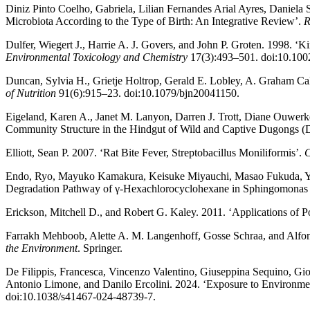
Diniz Pinto Coelho, Gabriela, Lilian Fernandes Arial Ayres, Daniel
Microbiota According to the Type of Birth: An Integrative Review’.
R
Dulfer, Wiegert J., Harrie A. J. Govers, and John P. Groten. 1998. ‘K
Environmental Toxicology and Chemistry
17(3):493–501. doi:10.100
Duncan, Sylvia H., Grietje Holtrop, Gerald E. Lobley, A. Graham Cald
of Nutrition
91(6):915–23. doi:10.1079/bjn20041150.
Eigeland, Karen A., Janet M. Lanyon, Darren J. Trott, Diane Ouwerk
Community Structure in the Hindgut of Wild and Captive Dugongs 
Elliott, Sean P. 2007. ‘Rat Bite Fever, Streptobacillus Moniliformis’.
C
Endo, Ryo, Mayuko Kamakura, Keisuke Miyauchi, Masao Fukuda, Yosh
Degradation Pathway of γ-Hexachlorocyclohexane in Sphingomonas
Erickson, Mitchell D., and Robert G. Kaley. 2011. ‘Applications of P
Farrakh Mehboob, Alette A. M. Langenhoff, Gosse Schraa, and Alfo
the Environment
. Springer.
De Filippis, Francesca, Vincenzo Valentino, Giuseppina Sequino, Gior
Antonio Limone, and Danilo Ercolini. 2024. ‘Exposure to Environme
doi:10.1038/s41467-024-48739-7.