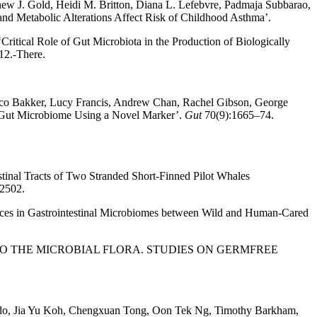
thew J. Gold, Heidi M. Britton, Diana L. Lefebvre, Padmaja Subbarao,
and Metabolic Alterations Affect Risk of Childhood Asthma’.
itical Role of Gut Microbiota in the Production of Biologically
12.-There.
Elco Bakker, Lucy Francis, Andrew Chan, Rachel Gibson, George
he Gut Microbiome Using a Novel Marker’.
Gut
70(9):1665–74.
estinal Tracts of Two Stranded Short-Finned Pilot Whales
12502.
ences in Gastrointestinal Microbiomes between Wild and Human-Cared
TISSUE TO THE MICROBIAL FLORA. STUDIES ON GERMFREE
oldo, Jia Yu Koh, Chengxuan Tong, Oon Tek Ng, Timothy Barkham,