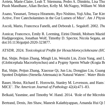
Arrieta, Marie-Claire, Leah T. Stiemsma, Pedro A. Dimitriu, Lisa Th
Piush Mandhane, Allan Becker, Kelly M. McNagny, William W. Mohn, S
Asano, Yasunari, Tetsuya Hiramoto, Ryo Nishino, Yuji Aiba, Tae Kim
Active, Free Catecholamines in the Gut Lumen of Mice’.
Am J Physio
Ascoli, Mario, Francesca Fanelli, and Deborah L. Segaloff. 2002.
The
Asnicar, Francesco, Emily R. Leeming, Eirini Dimidi, Mohsen Mazid
Hadjigeorgiou, Jonathan Wolf, Timothy D. Spector, Nicola Segata, a
doi:10.1136/gutjnl-2020-323877.
ATSDR. 2024.
Toxicological Profile for Hexachlorocyclohexane (H
Bai, Shijie, Peijun Zhang, Mingli Lin, Wenzhi Lin, Zixin Yang, and L.
(Globicephala Macrorhynchus) and a Pygmy Sperm Whale (Kogia Br
Bai, Shijie, Peijun Zhang, Xiaoxue Qi, Jun Liu, Dongjiao Liu, Guan
Spotted Dolphins (Stenella Attenuata) in Natural Waters’.
Water Biolo
Bauer, Heinz, Richard E. Horowitz, Stanley M. Levenson,
MICE’.
The American Journal of Pathology
42(4):471–83.
Belkaid, Yasmine, and Timothy W. Hand. 2014. ‘Role of the Microbi
Bertrand, Denis, Jim Shaw, Manesh Kalathiyappan, Amanda Hui Qi N