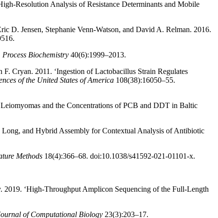
igh-Resolution Analysis of Resistance Determinants and Mobile
, Eric D. Jensen, Stephanie Venn-Watson, and David A. Relman. 2016.
0516.
.
Process Biochemistry
40(6):1999–2013.
. Cryan. 2011. ‘Ingestion of Lactobacillus Strain Regulates
nces of the United States of America
108(38):16050–55.
ine Leiomyomas and the Concentrations of PCB and DDT in Baltic
 Long, and Hybrid Assembly for Contextual Analysis of Antibiotic
ature Methods
18(4):366–68. doi:10.1038/s41592-021-01101-x.
ty. 2019. ‘High-Throughput Amplicon Sequencing of the Full-Length
Journal of Computational Biology
23(3):203–17.