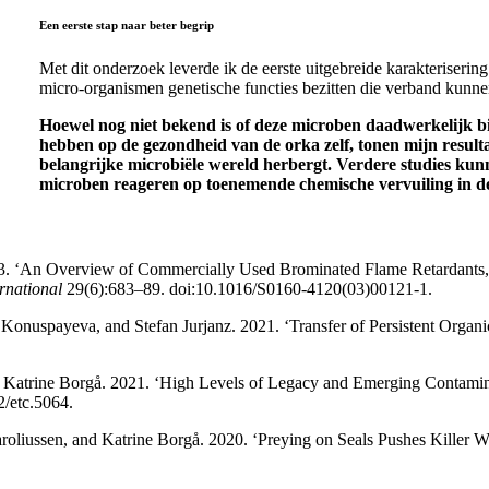
Een eerste stap naar beter begrip
Met dit onderzoek leverde ik de eerste uitgebreide karakteriser
micro-organismen genetische functies bezitten die verband kunne
Hoewel nog niet bekend is of deze microben daadwerkelijk bi
hebben op de gezondheid van de orka zelf, tonen mijn result
belangrijke microbiële wereld herbergt. Verdere studies kun
microben reageren op toenemende chemische vervuiling in d
. ‘An Overview of Commercially Used Brominated Flame Retardants, Th
rnational
29(6):683–89. doi:10.1016/S0160-4120(03)00121-1.
uspayeva, and Stefan Jurjanz. 2021. ‘Transfer of Persistent Organic
d Katrine Borgå. 2021. ‘High Levels of Legacy and Emerging Contamin
/etc.5064.
roliussen, and Katrine Borgå. 2020. ‘Preying on Seals Pushes Killer 