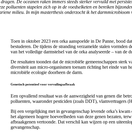
dragen. De oceanen raken immers steeds sterker vervuild met persistent
eze polluenten stapelen zich op in de voedselketen en bereiken bijzonde
ariene milieu. In mijn masterthesis onderzocht ik het darmmicrobioom va
Toen in oktober 2023 een orka aanspoelde in De Panne, bood da
bestuderen. De tijdens de stranding verzamelde stalen vormden d
van het volledige darmstelsel van de orka analyseerde – van de 
De resultaten toonden dat de microbiële gemeenschappen sterk va
diversiteit aan micro-organismen toenam richting het einde van he
microbiële ecologie doorheen de darm.
Genetisch potentieel voor vervuilingsafbraak
Een opvallend resultaat was de aanwezigheid van genen die betro
polluenten, waaronder pesticiden (zoals DDT), vlamvertragers (
Bij een vergelijking met in gevangenschap levende orka’s kwam ee
het algemeen hogere hoeveelheden van deze genen bezaten, terwijl
afbraakgenen vertoonde. Dat verschil kan wijzen op een uiteenlop
gevangenschap.