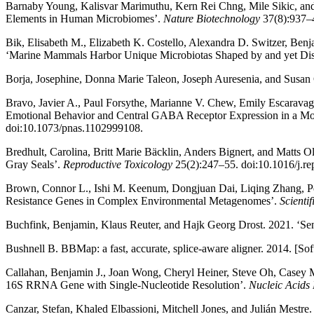
Barnaby Young, Kalisvar Marimuthu, Kern Rei Chng, Mile Sikic, an
Elements in Human Microbiomes’.
Nature Biotechnology
37(8):937–4
Bik, Elisabeth M., Elizabeth K. Costello, Alexandra D. Switzer, Ben
‘Marine Mammals Harbor Unique Microbiotas Shaped by and yet Dist
Borja, Josephine, Donna Marie Taleon, Joseph Auresenia, and Susan 
Bravo, Javier A., Paul Forsythe, Marianne V. Chew, Emily Escaravage
Emotional Behavior and Central GABA Receptor Expression in a Mo
doi:10.1073/pnas.1102999108.
Bredhult, Carolina, Britt Marie Bäcklin, Anders Bignert, and Matts
Gray Seals’.
Reproductive Toxicology
25(2):247–55. doi:10.1016/j.re
Brown, Connor L., Ishi M. Keenum, Dongjuan Dai, Liqing Zhang, Pete
Resistance Genes in Complex Environmental Metagenomes’.
Scientif
Buchfink, Benjamin, Klaus Reuter, and Hajk Georg Drost. 2021. ‘S
Bushnell B. BBMap: a fast, accurate, splice-aware aligner. 2014. [So
Callahan, Benjamin J., Joan Wong, Cheryl Heiner, Steve Oh, Casey 
16S RRNA Gene with Single-Nucleotide Resolution’.
Nucleic Acids
Canzar, Stefan, Khaled Elbassioni, Mitchell Jones, and Julián Mestr