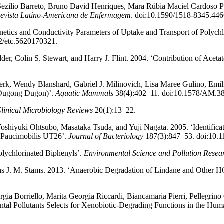
a Sezilio Barreto, Bruno David Henriques, Mara Rúbia Maciel Cardoso 
evista Latino-Americana de Enfermagem
. doi:10.1590/1518-8345.446
inetics and Conductivity Parameters of Uptake and Transport of Polychl
2/etc.5620170321.
er, Colin S. Stewart, and Harry J. Flint. 2004. ‘Contribution of Acet
erk, Wendy Blanshard, Gabriel J. Milinovich, Lisa Maree Gulino, Emil
(Dugong Dugon)’.
Aquatic Mammals
38(4):402–11. doi:10.1578/AM.38
linical Microbiology Reviews
20(1):13–22.
iyuki Ohtsubo, Masataka Tsuda, and Yuji Nagata. 2005. ‘Identificat
 Paucimobilis UT26’.
Journal of Bacteriology
187(3):847–53. doi:10.1
olychlorinated Biphenyls’.
Environmental Science and Pollution Resea
ns J. M. Stams. 2013. ‘Anaerobic Degradation of Lindane and Other 
gia Borriello, Marita Georgia Riccardi, Biancamaria Pierri, Pellegrino
ntal Pollutants Selects for Xenobiotic-Degrading Functions in the H