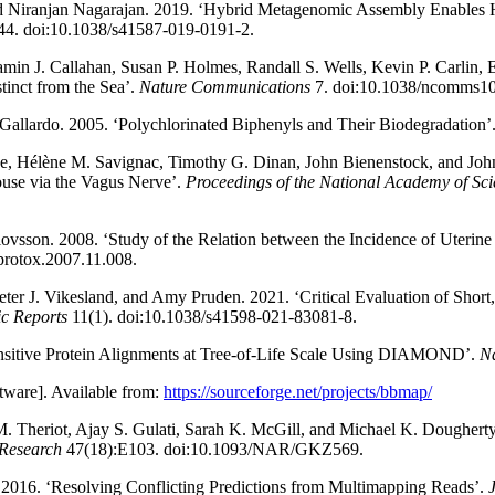
d Niranjan Nagarajan. 2019. ‘Hybrid Metagenomic Assembly Enables H
4. doi:10.1038/s41587-019-0191-2.
jamin J. Callahan, Susan P. Holmes, Randall S. Wells, Kevin P. Carlin
inct from the Sea’.
Nature Communications
7. doi:10.1038/ncomms1
Gallardo. 2005. ‘Polychlorinated Biphenyls and Their Biodegradation’
, Hélène M. Savignac, Timothy G. Dinan, John Bienenstock, and John F
use via the Vagus Nerve’.
Proceedings of the National Academy of Scie
 Olovsson. 2008. ‘Study of the Relation between the Incidence of Uter
protox.2007.11.008.
r J. Vikesland, and Amy Pruden. 2021. ‘Critical Evaluation of Short,
ic Reports
11(1). doi:10.1038/s41598-021-83081-8.
ensitive Protein Alignments at Tree-of-Life Scale Using DIAMOND’.
N
ftware]. Available from:
https://sourceforge.net/projects/bbmap/
M. Theriot, Ajay S. Gulati, Sarah K. McGill, and Michael K. Dougher
 Research
47(18):E103. doi:10.1093/NAR/GKZ569.
e. 2016. ‘Resolving Conflicting Predictions from Multimapping Reads’.