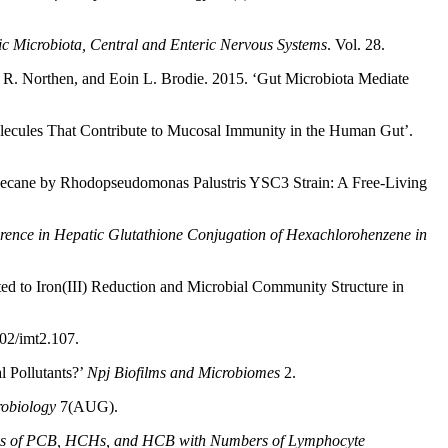
ic Microbiota, Central and Enteric Nervous Systems
. Vol. 28.
t R. Northen, and Eoin L. Brodie. 2015. ‘Gut Microbiota Mediate
lecules That Contribute to Mucosal Immunity in the Human Gut’.
decane by Rhodopseudomonas Palustris YSC3 Strain: A Free-Living
erence in Hepatic Glutathione Conjugation of Hexachlorohenzene in
d to Iron(III) Reduction and Microbial Community Structure in
02/imt2.107.
l Pollutants?’
Npj Biofilms and Microbiomes
2.
robiology
7(AUG).
vels of PCB, HCHs, and HCB with Numbers of Lymphocyte