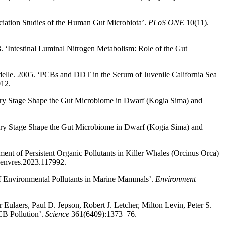
ciation Studies of the Human Gut Microbiota’.
PLoS ONE
10(11).
. ‘Intestinal Luminal Nitrogen Metabolism: Role of the Gut
delle. 2005. ‘PCBs and DDT in the Serum of Juvenile California Sea
012.
ory Stage Shape the Gut Microbiome in Dwarf (Kogia Sima) and
tory Stage Shape the Gut Microbiome in Dwarf (Kogia Sima) and
nt of Persistent Organic Pollutants in Killer Whales (Orcinus Orca)
.envres.2023.117992.
of Environmental Pollutants in Marine Mammals’.
Environment
ulaers, Paul D. Jepson, Robert J. Letcher, Milton Levin, Peter S.
CB Pollution’.
Science
361(6409):1373–76.