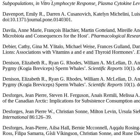
Subpopulations, in Vitro Lymphocyte Response, Plasma Cytokine Lev
Davenport, Emily R., Darren A. Cusanovich, Katelyn Michelini, Lui
doi:10.1371/journal.pone.0140301.
Davila, Anne Marie, François Blachier, Martin Gotteland, Mireille An
Microbiota and Consequences for the Host’.
Pharmacological Resea
Debier, Cathy, Gina M. Ylitalo, Michael Weise, Frances Gulland, Dan
Lions: Associations with Vitamins a and e and Thyroid Hormones’.
E
Denison, Elizabeth R., Ryan G. Rhodes, William A. McLellan, D. An
Pygmy (Kogia Breviceps) Sperm Whales’.
Scientific Reports
10(1). d
Denison, Elizabeth R., Ryan G. Rhodes, William A. McLellan, D. An
Pygmy (Kogia Breviceps) Sperm Whales’.
Scientific Reports
10(1). d
Desforges, Jean Pierre, Steven H. Ferguson, Anaïs Remili, Melissa A
of the Canadian Arctic: Implications for Subsistence Consumption an
Desforges, Jean Pierre W., Christian Sonne, Milton Levin, Ursula S
International
86:126–39.
Desforges, Jean-Pierre, Ailsa Hall, Bernie Mcconnell, Aqqalu Rosing
Ross, Filipa Samarra, Gísli Víkingson, Christian Sonne, and Rune Di