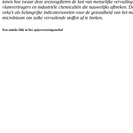
tonen hoe zwaar deze zeezoogdieren de last van menselijke vervuiling 
vlamvertragers en industriële chemicaliën die nauwelijks afbreken. D
orka’s als belangrijke indicatorsoorten voor de gezondheid van het m
microbioom om zulke vervuilende stoffen af te breken.
Een unieke blik in het spijsverteringsstelsel