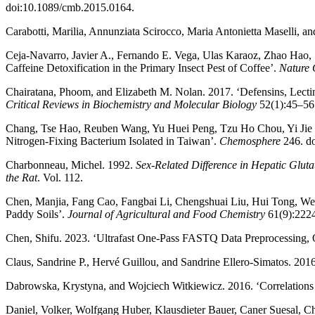
doi:10.1089/cmb.2015.0164.
Carabotti, Marilia, Annunziata Scirocco, Maria Antonietta Maselli, a
Ceja-Navarro, Javier A., Fernando E. Vega, Ulas Karaoz, Zhao Hao, S
Caffeine Detoxification in the Primary Insect Pest of Coffee’.
Nature
Chairatana, Phoom, and Elizabeth M. Nolan. 2017. ‘Defensins, Lect
Critical Reviews in Biochemistry and Molecular Biology
52(1):45–56
Chang, Tse Hao, Reuben Wang, Yu Huei Peng, Tzu Ho Chou, Yi Jie 
Nitrogen-Fixing Bacterium Isolated in Taiwan’.
Chemosphere
246. do
Charbonneau, Michel. 1992.
Sex-Related Difference in Hepatic Glut
the Rat
. Vol. 112.
Chen, Manjia, Fang Cao, Fangbai Li, Chengshuai Liu, Hui Tong, Wei
Paddy Soils’.
Journal of Agricultural and Food Chemistry
61(9):2224
Chen, Shifu. 2023. ‘Ultrafast One-Pass FASTQ Data Preprocessing, Q
Claus, Sandrine P., Hervé Guillou, and Sandrine Ellero-Simatos. 2016
Dabrowska, Krystyna, and Wojciech Witkiewicz. 2016. ‘Correlation
Daniel, Volker, Wolfgang Huber, Klausdieter Bauer, Caner Suesal, C